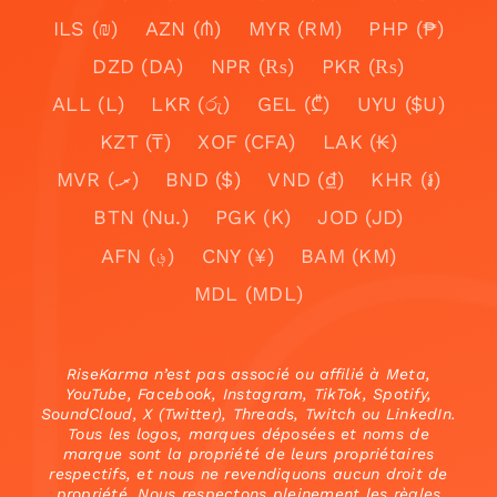
ILS (₪)
AZN (₼)
MYR (RM)
PHP (₱)
DZD (DA)
NPR (₨)
PKR (₨)
ALL (L)
LKR (රු)
GEL (₾)
UYU ($U)
KZT (₸)
XOF (CFA)
LAK (₭)
MVR (.ރ)
BND ($)
VND (₫)
KHR (៛)
BTN (Nu.)
PGK (K)
JOD (JD)
AFN (؋)
CNY (¥)
BAM (KM)
MDL (MDL)
RiseKarma n’est pas associé ou affilié à Meta,
YouTube, Facebook, Instagram, TikTok, Spotify,
SoundCloud, X (Twitter), Threads, Twitch ou LinkedIn.
Tous les logos, marques déposées et noms de
marque sont la propriété de leurs propriétaires
respectifs, et nous ne revendiquons aucun droit de
propriété. Nous respectons pleinement les règles