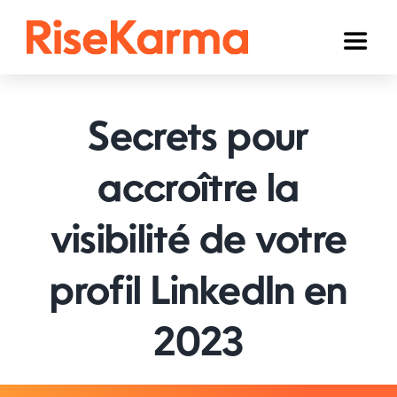
Skip
to
Toggl
content
Naviga
Instagram
Secrets pour
TikTok
YouTube
accroître la
Facebook
visibilité de votre
Twitter (𝕏)
profil LinkedIn en
Autres
2023
Panier
Français