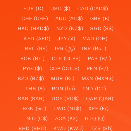
EUR (€)
USD ($)
CAD (CAD$)
CHF (CHF)
AUD (AU$)
GBP (£)
HKD (HKD$)
NZD (NZ$)
SGD (S$)
AED (AED)
JPY (¥)
MAD (DH)
BRL (R$)
IRR (﷼)
INR (Rs. )
BOB (Bs.)
CLP (CLP$)
PAB (B/.)
PYG (₲)
COP (COL$)
PEN (S/)
BZD (BZ$)
MUR (₨)
MXN (MXN$)
THB (฿)
RON (lei)
TND (DT)
SAR (SAR)
DOP (RD$)
QAR (QAR)
BGN (лв.)
TWD (NT$)
XPF (Fr)
NIO (C$)
AOA (Kz)
GTQ (Q)
BHD (BHD)
KWD (KWD)
TZS (Sh)